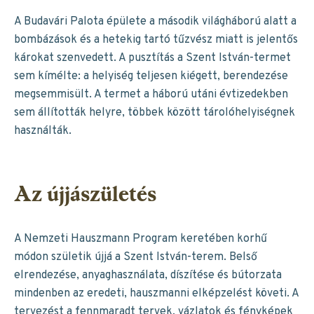
A Budavári Palota épülete a második világháború alatt a
bombázások és a hetekig tartó tűzvész miatt is jelentős
károkat szenvedett. A pusztítás a Szent István-termet
sem kímélte: a helyiség teljesen kiégett, berendezése
megsemmisült. A termet a háború utáni évtizedekben
sem állították helyre, többek között tárolóhelyiségnek
használták.
Az újjászületés
A Nemzeti Hauszmann Program keretében korhű
módon születik újjá a Szent István-terem. Belső
elrendezése, anyaghasználata, díszítése és bútorzata
mindenben az eredeti, hauszmanni elképzelést követi. A
tervezést a fennmaradt tervek, vázlatok és fényképek