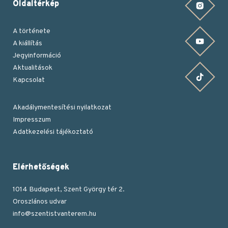
Oldaltérkép
Instagram oldalunk
A története
YouTube csatornánk
A kiállítás
Jegyinformáció
Aktualitások
TikTok oldalunk
Kapcsolat
Akadálymentesítési nyilatkozat
Impresszum
Lábléc
Adatkezelési tájékoztató
Elérhetőségek
1014 Budapest, Szent György tér 2.
Oroszlános udvar
info@szentistvanterem.hu