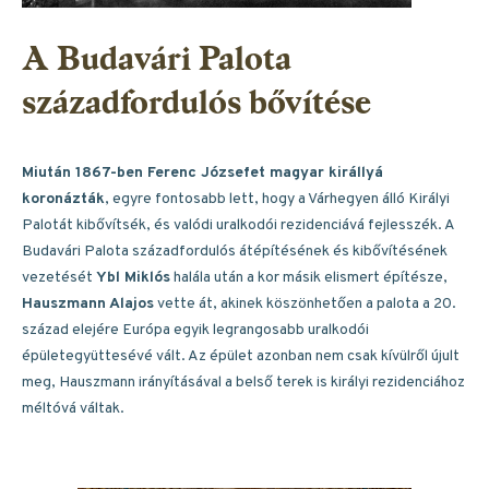
A Budavári Palota
századfordulós bővítése
Miután 1867-ben Ferenc Józsefet magyar királlyá
koronázták
, egyre fontosabb lett, hogy a Várhegyen álló Királyi
Palotát kibővítsék, és valódi uralkodói rezidenciává fejlesszék. A
Budavári Palota századfordulós átépítésének és kibővítésének
vezetését
Ybl Miklós
halála után a kor másik elismert építésze,
Hauszmann Alajos
vette át, akinek köszönhetően a palota a 20.
század elejére Európa egyik legrangosabb uralkodói
épületegyüttesévé vált. Az épület azonban nem csak kívülről újult
meg, Hauszmann irányításával a belső terek is királyi rezidenciához
méltóvá váltak.