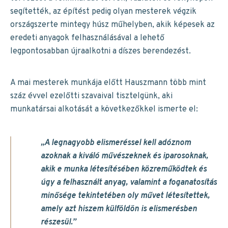
segítették, az építést pedig olyan mesterek végzik
országszerte mintegy húsz műhelyben, akik képesek az
eredeti anyagok felhasználásával a lehető
legpontosabban újraalkotni a díszes berendezést.
A mai mesterek munkája előtt Hauszmann több mint
száz évvel ezelőtti szavaival tisztelgünk, aki
munkatársai alkotását a következőkkel ismerte el:
„A legnagyobb elismeréssel kell adóznom
azoknak a kiváló művészeknek és iparosoknak,
akik e munka létesítésében közreműködtek és
úgy a felhasznált anyag, valamint a foganatosítás
minősége tekintetében oly művet létesítettek,
amely azt hiszem külföldön is elismerésben
részesül.”