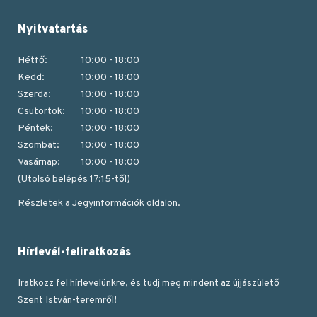
Nyitvatartás
Hétfő:
10:00 - 18:00
Kedd:
10:00 - 18:00
Szerda:
10:00 - 18:00
Csütörtök:
10:00 - 18:00
Péntek:
10:00 - 18:00
Szombat:
10:00 - 18:00
Vasárnap:
10:00 - 18:00
(Utolsó belépés 17:15-től)
Részletek a
Jegyinformációk
oldalon.
Hírlevél-feliratkozás
Iratkozz fel hírlevelünkre, és tudj meg mindent az újjászülető
Szent István-teremről!