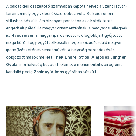
A palota déli összekötő szárnyában kapott helyet a Szent István-
terem, amely egy valódi ékszerdoboz volt. Belseje román
stílusban készült, ám bizonyos pontokon az alkotók teret
engedtek például a magyar ornamentikának, a magyaros jellegnek
is.
Hauszmann
a magyar iparosmesterek legjobbjait gyűjtötte
maga köré, hogy együtt alkossák meg a századforduló magyar
iparművészetének remekművét. A helyiség berendezésén
dolgozott mások mellett
Thék Endre
,
Strobl Alajos
és
Jungfer
Gyula
is, a helyiség központi eleme, a monumentális pirogránit
kandalló pedig
Zsolnay Vilmos
gyárában készült.