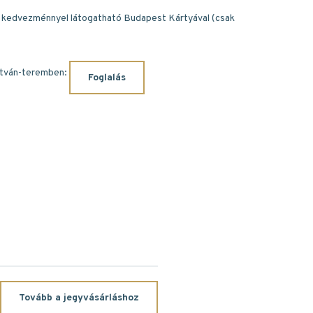
 kedvezménnyel látogatható Budapest Kártyával (csak
stván-teremben:
Foglalás
Tovább a jegyvásárláshoz