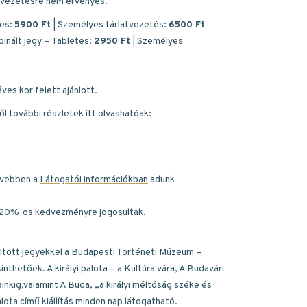
tvezetésre nem érvényes.
tes:
5900 Ft
| Személyes tárlatvezetés:
6500 Ft
binált jegy – Tabletes:
2950 Ft
| Személyes
es kor felett ajánlott.
 további részletek itt olvashatóak:
ővebben a
Látogatói információkban
adunk
ek 20%-os kedvezményre jogosultak.
tott jegyekkel a Budapesti Történeti Múzeum –
nthetőek. A királyi palota – a Kultúra vára, A Budavári
inkig,valamint A Buda, „a királyi méltóság széke és
alota című kiállítás minden nap látogatható.