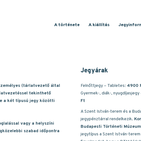
Main
A története
A kiállítás
Jegyinfor
navigation
Jegyárak
személyes (tárlatvezető által
Felnőttjegy – Tabletes:
4900 
rlatvezetéssel tekinthető
Gyermek-, diák-, nyugdíjasjegy
 a két típusú jegy közötti
Ft
A Szent István-terem és a Bud
jegypénztárral rendelkezik.
Kom
glalással vagy a helyszíni
Budapesti Történeti Múzeum 
egközelebbi szabad időpontra
jegytípus a Szent István-terem 