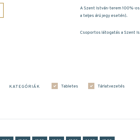
A Szent István-terem 100%-os
a teljes árú jegy esetén).
Csoportos látogatás a Szent I
Tabletes
Tárlatvezetés
KATEGÓRIÁK