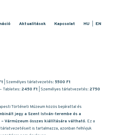
máció
Aktualitások
Kapcsolat
HU
EN
Ft
| Személyes tárlatvezetés:
5500 Ft
 – Tabletes:
2450 Ft
| Személyes tárlatvezetés:
2750
apesti Történeti Múzeum közös bejárattal és
binált jegy a Szent István-terembe és a
– Vármúzeum összes kiállítására váltható.
Ez a
tárlatvezetéseit is tartalmazza, azonban felhívjuk