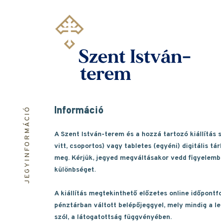
Ugrás
a
tartalomra
Információ
JEGYINFORMÁCIÓ
A Szent István-terem és a hozzá tartozó kiállítás 
vitt, csoportos) vagy tabletes (egyéni) digitális tá
meg. Kérjük, jegyed megváltásakor vedd figyelembe
különbséget.
A kiállítás megtekinthető előzetes online időpontfo
pénztárban váltott belépőjeggyel, mely mindig a l
szól, a látogatottság függvényében.