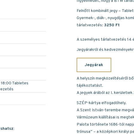
figyelmedet, hogy a BTM tárla
Felnőtt kombinált jegy – Table
Gyermek-, diák-, nyugdíjas kom
tárlatvezetés:
3250 Ft
A személyes tárlatvezetés 14 év
Jegyárakról és kedvezményekről
Jegyárak
A helyszín megközelítéséről b
- 18:00 Tabletes
tájékoztatást.
vezetés
A jegyek árából az I. kerületi
SZÉP-kártya elfogadóhely.
A Szent István-terembe megvál
Vármúzeum kiállításai is megteki
Palota története 1686-tól napja
ashatsz:
trónusa” – a középkori királyi p