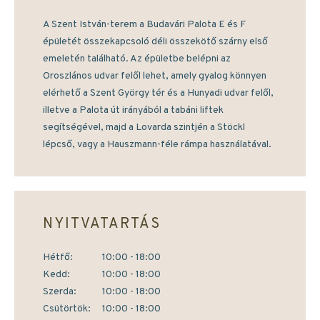
A Szent István-terem a Budavári Palota E és F
épületét összekapcsoló déli összekötő szárny első
emeletén található. Az épületbe belépni az
Oroszlános udvar felől lehet, amely gyalog könnyen
elérhető a Szent György tér és a Hunyadi udvar felől,
illetve a Palota út irányából a tabáni liftek
segítségével, majd a Lovarda szintjén a Stöckl
lépcső, vagy a Hauszmann-féle rámpa használatával.
NYITVATARTÁS
Hétfő:
10:00 - 18:00
Kedd:
10:00 - 18:00
Szerda:
10:00 - 18:00
Csütörtök:
10:00 - 18:00