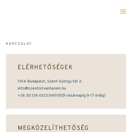
Ugrás
a
tartalomra
KAPCSOLAT
ELÉRHETŐSÉGEK
1014 Budapest, Szent György tér 2.
info@szentistvanterem.hu
+36 30 126 0123 (hétfőtől vasárnapig 9-17 óráig)
MEGKÖZELÍTHETŐSÉG