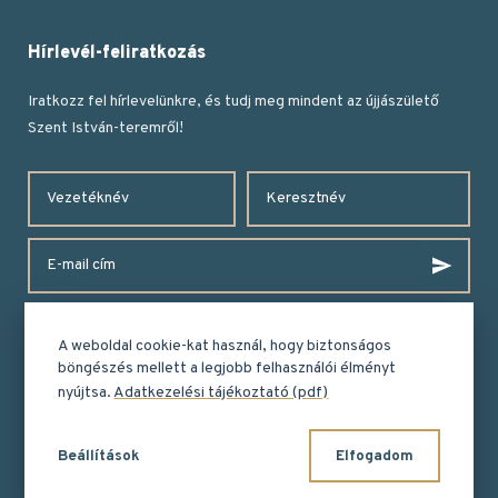
Hírlevél-feliratkozás
Iratkozz fel hírlevelünkre, és tudj meg mindent az újjászülető
Szent István-teremről!
Vezetéknév
Keresztnév
E-
Fe
mail
cím
A hírlevélre való feliratkozás előtt megismertem az
adatkezelési tájékoztatót
.
*
A weboldal cookie-kat használ, hogy biztonságos
böngészés mellett a legjobb felhasználói élményt
nyújtsa.
Adatkezelési tájékoztató (pdf)
2026 © szentistvanterem.hu
Fejlesztette az Integral Vision Kft.
Beállítások
Elfogadom