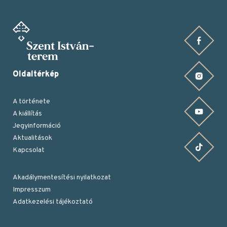
Facebook oldalunk
Oldaltérkép
Instagram oldalunk
A története
YouTube csatornánk
A kiállítás
Jegyinformáció
Aktualitások
TikTok oldalunk
Kapcsolat
Akadálymentesítési nyilatkozat
Impresszum
Lábléc
Adatkezelési tájékoztató