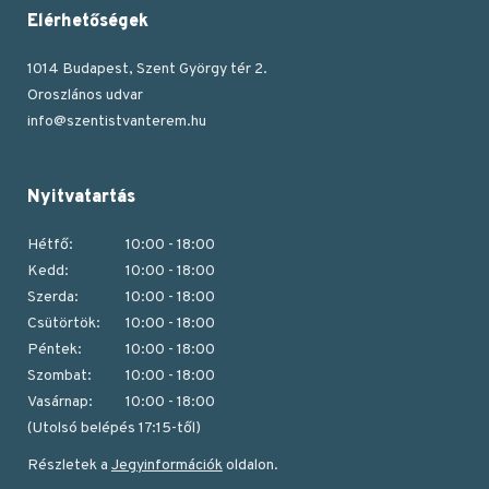
Elérhetőségek
1014 Budapest, Szent György tér 2.
Oroszlános udvar
info@szentistvanterem.hu
Nyitvatartás
Hétfő:
10:00 - 18:00
Kedd:
10:00 - 18:00
Szerda:
10:00 - 18:00
Csütörtök:
10:00 - 18:00
Péntek:
10:00 - 18:00
Szombat:
10:00 - 18:00
Vasárnap:
10:00 - 18:00
(Utolsó belépés 17:15-től)
Részletek a
Jegyinformációk
oldalon.