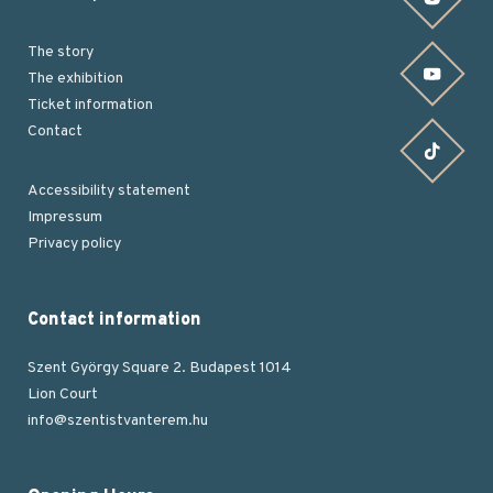
The story
Find us on YouTube
The exhibition
Ticket information
Contact
Find us on TikTok
Accessibility statement
Impressum
Footer
Privacy policy
Contact information
Szent György Square 2. Budapest 1014
Lion Court
info@szentistvanterem.hu