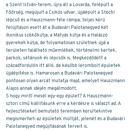
a Szent István-terem, újra áll a Lovarda, felépült a
Főőrség, megújult a Csikós udvar, újjáépült a Stöckl
lépcső és a Hauszmann-féle rámpa, teljes körű
felújításon esett át a Budavári Palotanegyed két
ikonikus szökőkútja, a Mátyás kútja és a Halászó
gyerekek kútja, de folyamatosan születnek újjá a
területen található műemlékek, történelmi kertek,
parkok, sétányok és lépcsők is. Megkezdődött a
századfordulón itt álló, de később lerombolt épületek
újjáépítése is. Hamarosan a Budavári Palotanegyed
pontosan olyan arcát mutatja majd, amelyet Hauszmann
Alajos annak idején megálmodott.
S hogy miről mesél egy-egy épület? A Hauszmann-
sztori című kiállításunk erre a kérdésre is választ ad. A
fejlesztéseket bemutató teremben körültekintve
megismerheti az épületek múltját, jelenét és a Budavári
Palotanegyed megújításának terveit is.