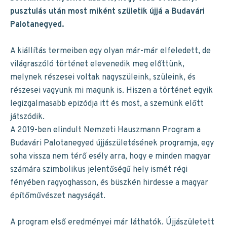
pusztulás után most miként születik újjá a Budavári
Palotanegyed.
A kiállítás termeiben egy olyan már-már elfeledett, de
világraszóló történet elevenedik meg előttünk,
melynek részesei voltak nagyszüleink, szüleink, és
részesei vagyunk mi magunk is. Hiszen a történet egyik
legizgalmasabb epizódja itt és most, a szemünk előtt
játszódik.
A 2019-ben elindult Nemzeti Hauszmann Program a
Budavári Palotanegyed újjászületésének programja, egy
soha vissza nem térő esély arra, hogy e minden magyar
számára szimbolikus jelentőségű hely ismét régi
fényében ragyoghasson, és büszkén hirdesse a magyar
építőművészet nagyságát.
A program első eredményei már láthatók. Újjászületett