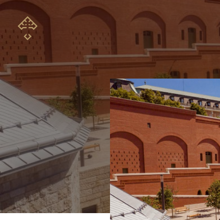
Ugrás
a
tartalomra