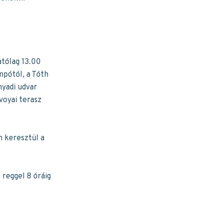
atólag 13.00
mpótól, a Tóth
nyadi udvar
voyai terasz
n keresztül a
 reggel 8 óráig