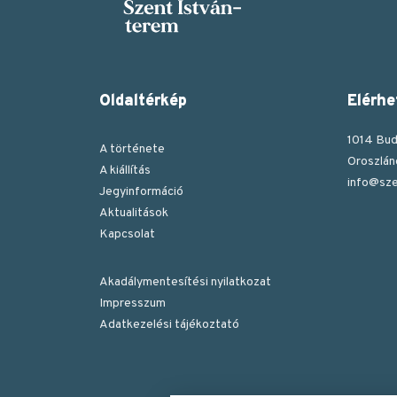
Oldaltérkép
Elérhe
1014 Bud
A története
Oroszlán
A kiállítás
info@sze
Jegyinformáció
Aktualitások
Kapcsolat
Akadálymentesítési nyilatkozat
Impresszum
Lábléc
Adatkezelési tájékoztató