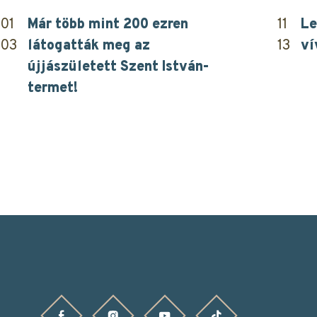
01
Már több mint 200 ezren
11
Le
03
látogatták meg az
13
ví
újjászületett Szent István-
termet!
k
ok oldalunk