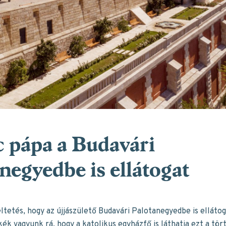
 pápa a Budavári
negyedbe is ellátogat
eltetés, hogy az újjászülető Budavári Palotanegyedbe is elláto
ék vagyunk rá, hogy a katolikus egyházfő is láthatja ezt a tör