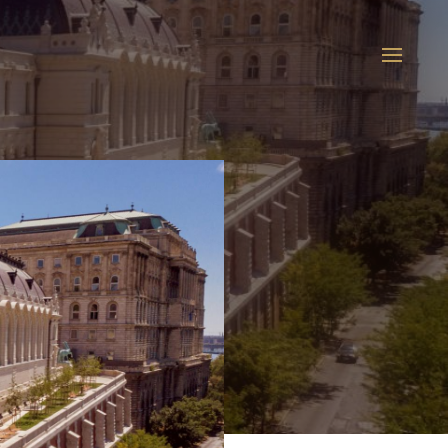
máció
Aktualitások
Kapcsolat
HU
EN