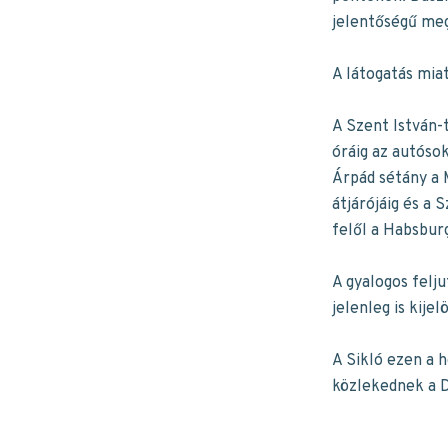
jelentőségű meg
A látogatás mia
A Szent István-t
óráig az autósok
Árpád sétány a 
átjárójáig és a 
felől a Habsbur
A gyalogos felju
jelenleg is kije
A Sikló ezen a 
közlekednek a D