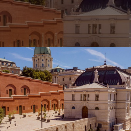
A története
A kiállítás
Jegyinfor