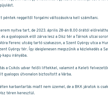
újulást.
tt péntek reggeltől forgalmi változásokra kell számítani.
erem nyitva tart, de 2023. április 28-án 8.00 órától előreláth
 és a gyalogosok elől zárva lesz a Dísz tér a Tárnok utcai soro
Móra Ferenc utcáig tartó szakaszon, a Szent György utca a Hu
Szent György tér. Így ideiglenesen megszűnik a közlekedés a Sa
g-kapu irányába.
tás a Csikós udvar felőli liftekkel, valamint a Keleti felvezető
lölt gyalogos útvonalon biztosított a Várba.
héten karbantartás miatt nem üzemel, de a BKK járatok is csak
ísz téren keresztül.