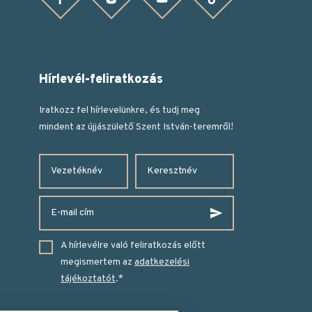
Hírlevél-feliratkozás
Iratkozz fel hírlevelünkre, és tudj meg
mindent az újjászülető Szent István-teremről!
Vezetéknév
Keresztnév
E-
Feliratkozás
mail
cím
A hírlevélre való feliratkozás előtt
megismertem az
adatkezelési
tájékoztatót
.
*