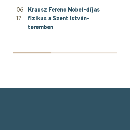
06
Krausz Ferenc Nobel-díjas
17
fizikus a Szent István-
teremben
Facebook oldalunk
Instagram oldalunk
YouTube csatornán
TikT