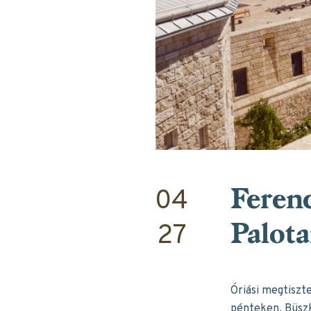
04
Ferenc
27
Palota
Óriási megtiszt
pénteken. Büszk