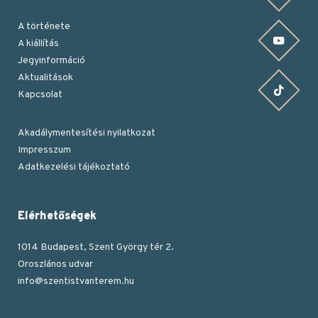
A története
YouTube csatornánk
A kiállítás
Jegyinformáció
Aktualitások
TikTok oldalunk
Kapcsolat
Akadálymentesítési nyilatkozat
Impresszum
Lábléc
Adatkezelési tájékoztató
Elérhetőségek
1014 Budapest, Szent György tér 2.
Oroszlános udvar
info@szentistvanterem.hu