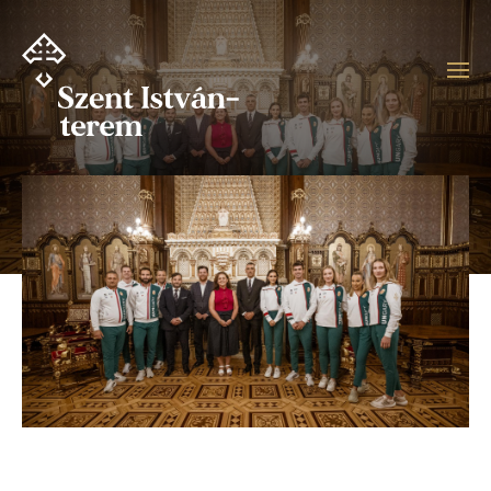
Ugrás
a
tartalomra