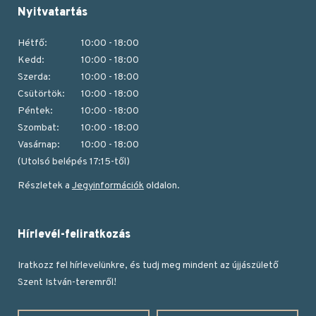
Nyitvatartás
Hétfő:
10:00 - 18:00
Kedd:
10:00 - 18:00
Szerda:
10:00 - 18:00
Csütörtök:
10:00 - 18:00
Péntek:
10:00 - 18:00
Szombat:
10:00 - 18:00
Vasárnap:
10:00 - 18:00
(Utolsó belépés 17:15-től)
Részletek a
Jegyinformációk
oldalon.
Hírlevél-feliratkozás
Iratkozz fel hírlevelünkre, és tudj meg mindent az újjászülető
Szent István-teremről!
Vezetéknév
Keresztnév