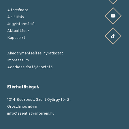
A története
YouTube csatornánk
A kiállítás
Jegyinformáció
Aktualitások
TikTok oldalunk
Kapcsolat
Akadálymentesítési nyilatkozat
Impresszum
Lábléc
Adatkezelési tájékoztató
Elérhetőségek
1014 Budapest, Szent György tér 2.
Oroszlános udvar
info@szentistvanterem.hu