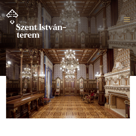
Ugrás
a
tartalomra