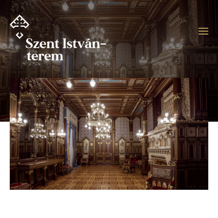
Ugrás
a
tartalomra