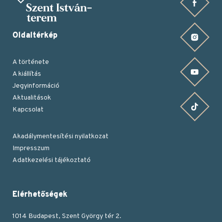
Facebook oldalunk
Oldaltérkép
Instagram oldalunk
A története
YouTube csatornánk
A kiállítás
Jegyinformáció
Aktualitások
TikTok oldalunk
Kapcsolat
Akadálymentesítési nyilatkozat
Impresszum
Lábléc
Adatkezelési tájékoztató
Elérhetőségek
1014 Budapest, Szent György tér 2.