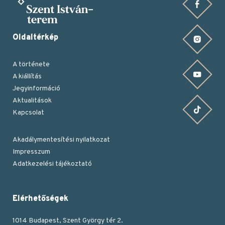
Facebook oldalunk
Oldaltérkép
Instagram oldalunk
A története
YouTube csatornánk
A kiállítás
Jegyinformáció
Aktualitások
TikTok oldalunk
Kapcsolat
Akadálymentesítési nyilatkozat
Impresszum
Lábléc
Adatkezelési tájékoztató
Elérhetőségek
1014 Budapest, Szent György tér 2.